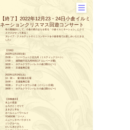
【終了】2022年12月23・24日小倉イルミ
ネーションクリスマス回遊コンサート
冬の風物詩として、小倉の夜のまちを彩る「小倉イルミネーション」にクリ
スマスがやって来る！
タレイア・クァルテットのミニコンサートを小倉各地でお楽しみいただきま
した♪
【日時】
2022年12月23日(金) 
15:30 ～　リバーウォーク北九州（ミスティックコート）
17:00 ～　福岡銀行北九州本部(1Ｆエレベータ横)
18:00 ～　ホテルクラウンパレス小倉(1階ロビー)
20:00 ～　旦過復興広場
2022年12月24日(土)
13：30 ～　紫川親水広場
15:00 ～　旦過復興広場
16:30 ～　チャチャタウン小倉（イベント広場)
18:00 ～　ホテルクラウンパレス小倉(1階ロビー)
【演奏曲目】 
水上の音楽
もろびとこぞりて
まきびと羊を
ホールニューワールド
YOASOBI「ツバメ」
ニューシネマパラダイス
ジングルベル
ひいらぎかざろう