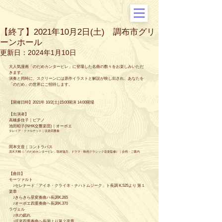
【終了】2021年10月2日(土) 調布市グリ
ーンホール
更新日：
2024年1月10日
大人気漫画「のだめカンタービレ」に登場した名曲の数々をお楽しみいただ
きます。
演奏と同時に、スクリーンには原作イラストと解説が映し出され、あなたを
「のだめ」の世界にご招待します。
【開催日時】2021年 10/2(土)15:00開演 14:00開場 
【出演者】
高橋多佳子｜ピアノ
池田昭子(NHK交響楽団)｜オーボエ
タレイア・クァルテット｜弦楽四重奏
岡本文音｜コントラバス　
茂木大輔（「のだめカンタービレ」取材協力、ドラマ・映画クラシック音楽監修）｜企画・ご案内
【曲目】
モーツァルト　
　♪セレナード「アイネ・クライネ・ナハトムジーク」ト長調 K.525より 第１
楽章
　♪きらきら星変奏曲ハ長調K.265
　♪オーボエ四重奏曲ヘ長調K.370
ラヴェル
　♪水の戯れ
　♪弦楽四重奏曲ヘ長調より第２楽章