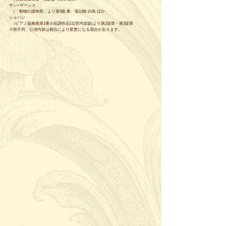
サン=サーンス
　♪「動物の謝肉祭」より第5曲 象、第13曲 白鳥 ほか
ショパン
　♪ピアノ協奏曲第1番ホ短調作品11(室内楽版)より第2楽章・第3楽章
※順不同。公演内容は都合により変更になる場合があります。