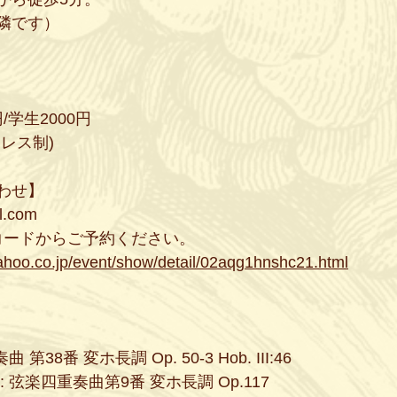
隣です）
/学生2000円
レス制)
わせ】
l.com
コードからご予約ください。
yahoo.co.jp/event/show/detail/02aqg1hnshc21.html
第38番 変ホ長調 Op. 50-3 Hob. III:46
 弦楽四重奏曲第9番 変ホ長調 Op.117