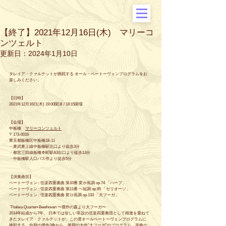
【終了】2021年12月16日(木) マリーコ
ンツェルト
更新日：
2024年1月10日
タレイア・クァルテットが挑戦する オール・ベートーヴェンプログラムをお
楽しみください。
【日時】
2021年12月16日(木) 19:00開演 / 18:15開場
【会場】
中板橋　
マリーコンツェルト
〒173-0016
東京都板橋区中板橋18-11
・東武東上線中板橋駅北口より徒歩3分
・都営三田線板橋本町駅A3出口より徒歩13分
・中板橋駅入口バス停より徒歩5分
【演奏曲目】 
ベートーヴェン : 弦楽四重奏曲 第10番 変ホ長調 op.74 「ハープ」 
ベートーヴェン : 弦楽四重奏曲 第11番 ヘ短調 op.95 「セリオーソ」 
ベートーヴェン : 弦楽四重奏曲 変ロ長調 op.133 「大フーガ」
 Thaleia Quartet×Beethoven 〜傑作の森より大フーガ〜
2014年結成から7年。 日本では珍しい常設の弦楽四重奏団として精進を重ねて
きたタレイア・クァルテットが、この度オールベートーヴェンプログラムに
挑戦する。中期の傑作2曲から、後期の大作”大フーガ”のプログラム。楽曲の