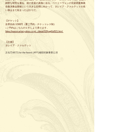
綿密な研究を重ね、彼の音楽の真髄に迫る。ベートーヴェンの弦楽四重奏曲
全曲演奏会開催という大きな目標に向かって、タレイア・クァルテットの長
い旅はまだ始まったばかりだ。
【チケット】
全席自由 3,500円（要ご予約・チケットレス制）
↓ご予約はこちらのＵＲＬより承ります。
https://passmarket.yahoo.co.jp/.../detail/020jagt0uf021.html 
【主催】
タレイア・クァルテット
文化庁ARTS for the future! (AFF)補助対象事業公演