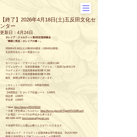
【終了】2026年4月18日(土)五反田文化セ
ンター
更新日：
4月24日
タレイア・クァルテット第2回定期演奏会
「舞踏と疾走～タレイアの春～」
2026年4月18日(土)13時30分開演（12時45分開場）
五反田文化センター音楽ホール
＜プログラム＞
モーツァルト：アダージョとフーガ ハ短調 K.546
ドヴォルザーク：弦楽四重奏曲「アメリカ」ヘ長調 Op.96 B.179
マルティヌー：弦楽四重奏曲第3番 H.183
マルティヌー：弦楽四重奏曲第4番 H.256
曲目・曲順は変更となる場合がございます。
＜チケット＞10月5日(日）10時販売開始
全席指定
【40席限定！】タレイア応援シート　5,500円
指定席　4,500円
学生席　2,500円
＊teket 
https://teket.jp/9041/56234
＊
主催（学生席はこちらから）
https://forms.gle/vuW7QqpWEV3S8Ruw9
＊お電話・メールでのお申込みも承ります。
090-6304-4476  
hommasama@gmail.com
※未就学児のご入場はお断りとさせていただきます。
主催:タレイア・クァルテット定期演奏会実行委員会　DUCK KEN
後援:公益財団法人 日本フィルハーモニー交響楽団