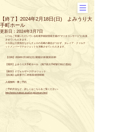
【終了】2024年2月18日(日) よみうり大
手町ホール
更新日：
2024年3月7日
いつもご支援いただいている松尾学術財団様主催の"マツオコンサート"に出演
させていただきます。
※今回は大変残念ながらチェロの石崎の都合がつかず、タレイア・クァルテ
ットメンバーでテルツェットを演奏させていただきます。
 【日時】2024年2月18日(日) 開場12:30 開演13:30
【場所】よみうり大手町ホール　(地下鉄大手町駅C3出口直結)
【曲目】ドヴォルザーク/テルツェット
【出演】山田香子/二村裕美/渡部咲耶
入場無料・要ご予約
ご予約方法など、詳しくはこちらをご覧ください↓
http://www.matsuo-acad.or.jp/concert.html