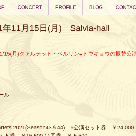
OP
CONCERT
PROFILE
BLOG
CONTAC
11月15日(月) Salvia-hall
金)11/15(月)クァルテット・ベルリン=トウキョウの振替公
ール
 Quartets 2021(Season43＆44)　6公演セット券　￥24,000
ット券　￥15,500 / 1回券　￥ 5,500