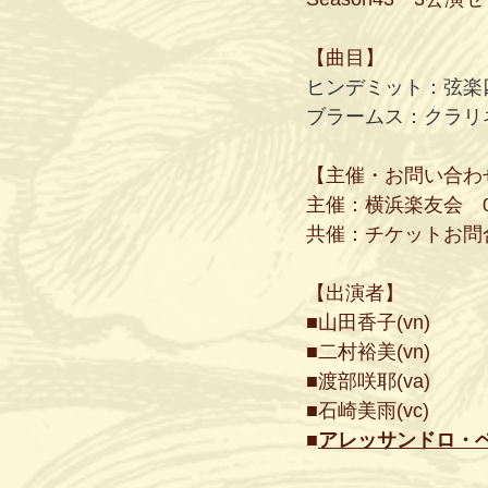
【曲目】
ヒンデミット：弦楽
ブラームス：クラリネ
【主催・お問い合わ
主催：横浜楽友会　090-
共催：チケットお問合せ
【出演者】
■山田香子(vn)
■二村裕美(vn)
■渡部咲耶(va)
■石崎美雨(vc)
■
アレッサンドロ・ベヴ