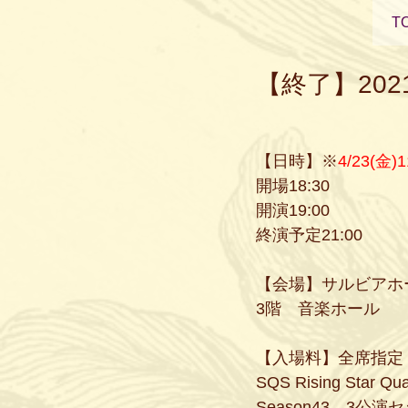
T
【終了】2021年
【日時】※
4/23(
開場18:30
開演19:00
終演予定21:00
【会場】サルビアホ
3階　音楽ホール
【入場料】全席指定
SQS Rising Star
Season43　3公演セ