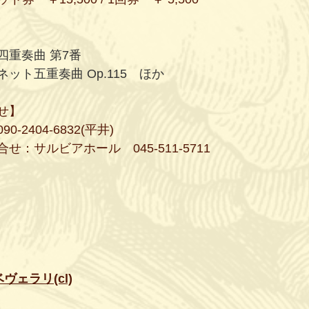
四重奏曲 第7番
ット五重奏曲 Op.115　ほか
せ】
2404-6832(平井)
：サルビアホール　045-511-5711
ェラリ(cl)