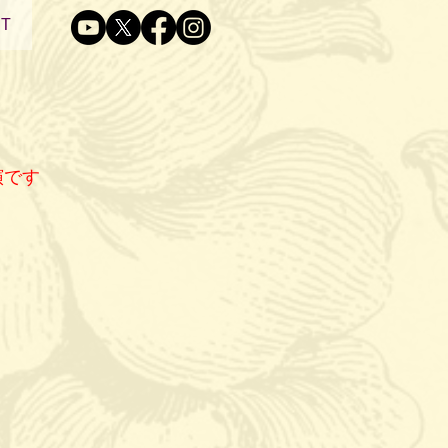
T
演です