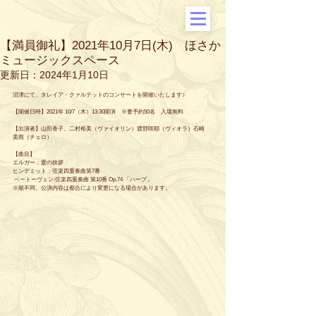
【満員御礼】2021年10月7日(木) ほさか
ミュージックスペース
更新日：
2024年1月10日
沼津にて、タレイア・クァルテットのコンサートを開催いたします♪
【開催日時】2021年 10/7（木）13:30開演　※要予約50名　入場無料
【出演者】山田香子、二村裕美（ヴァイオリン）渡部咲耶（ヴィオラ）石崎
美雨（チェロ）
【曲目】
エルガー：愛の挨拶
ヒンデミット：弦楽四重奏曲第7番
 ベートーヴェン:弦楽四重奏曲 第10番 Op.74 「ハープ」
※順不同。公演内容は都合により変更になる場合があります。