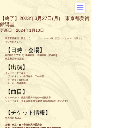
【終了】2023年3月27日(月) 東京都美術
館講堂
更新日：
2024年1月10日
東京都美術館　講堂にて、「エゴン・シーレ展」記念コンサートに出演させ
ていただきます。
【日時・会場】
2023年3月27日 [月] 14:00開演（13:30開場）[約60分]
東京都美術館 講堂
【出演】
タレイア・クァルテット
　ヴァイオリン：
山田香子
、
二村裕美
　ヴィオラ：
渡部咲耶
　チェロ：
石崎美雨
【曲目】
ウェーベルン：弦楽四重奏のための緩徐楽章
シューベルト：弦楽四重奏曲 第14番 ニ短調 D810《死と乙女》
【チケット情報】
全席指定 ¥2,500
主催：東京・春・音楽祭実行委員会