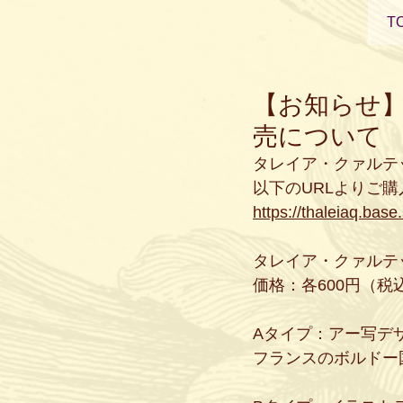
T
【お知らせ
売について
タレイア・クァルテ
以下のURLよりご購
https://thaleiaq.bas
タレイア・クァルテ
価格：各600円（税
Aタイプ：アー写デ
フランスのボルドー