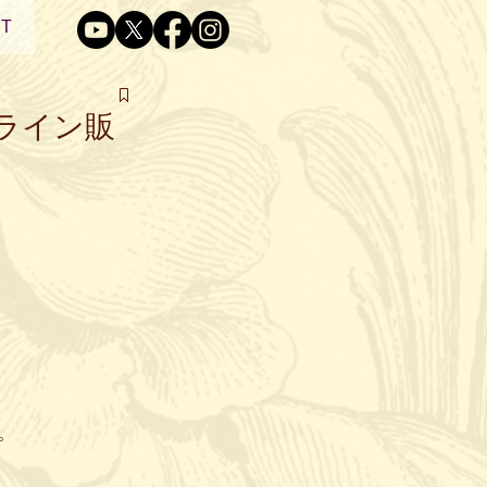
T
ライン販
。